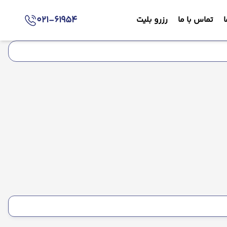
021-61954
ا
تماس با ما
رزرو بلیت