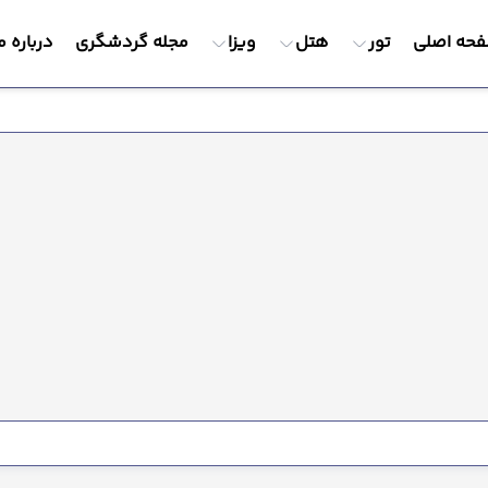
حه اصلی
تور
هتل
ویزا
مجله گردشگری
درباره م