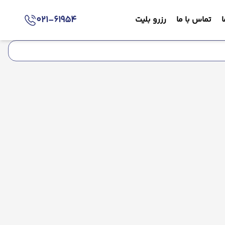
021-61954
ا
تماس با ما
رزرو بلیت