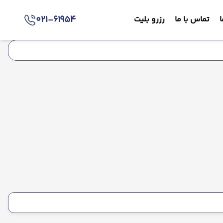
021-61954
ا
تماس با ما
رزرو بلیت