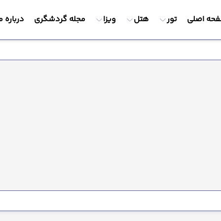
حه اصلی
تور
هتل
ویزا
مجله گردشگری
درباره م