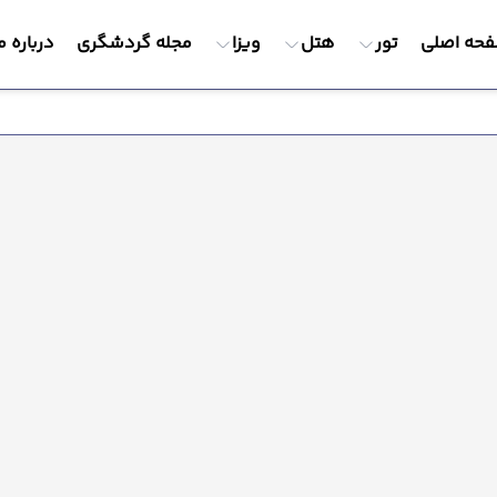
حه اصلی
تور
هتل
ویزا
مجله گردشگری
درباره م