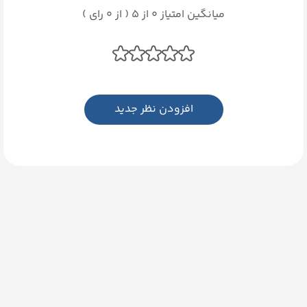
میانگین امتیاز 0 از 5 ( از 0 رای )
افزودن نظر جدید