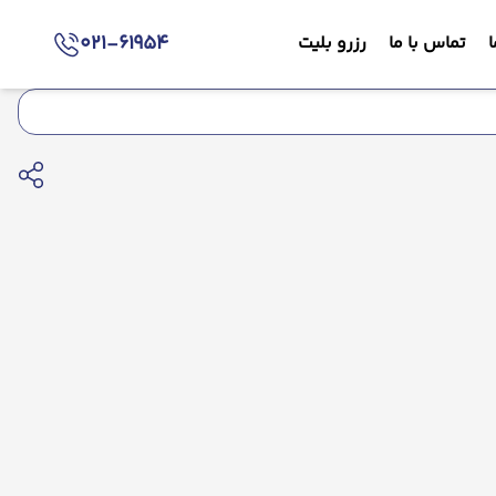
021-61954
ا
تماس با ما
رزرو بلیت