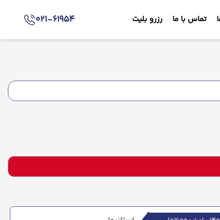
021-61954
ا
تماس با ما
رزرو بلیت