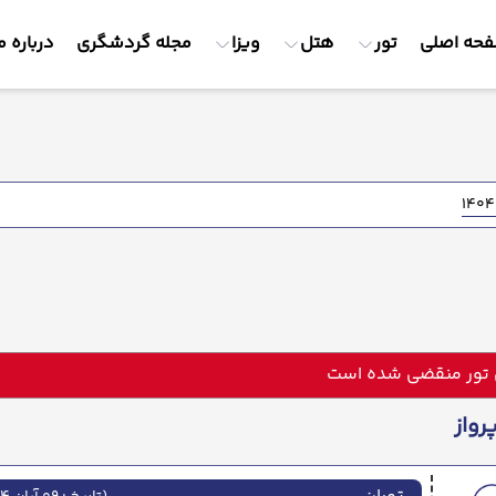
حه اصلی
تور
هتل
ویزا
مجله گردشگری
درباره م
 تور منقضی شده است
رواز