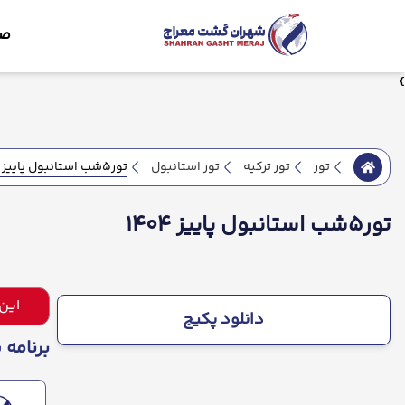
صف
}
تور5شب استانبول پاییز 1404
تور
تور ترکیه
تور استانبول
تور5شب استانبول پاییز 1404
این
دانلود پکیج
برنامه پ