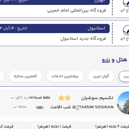
تهران
(
تاریخ : 09 آبان 1404
ج ایر
فرودگاه بین‌المللی امام خمینی
استانبول
(
تاریخ : 14 آبان 1404
ج ایر
فرودگاه جدید استانبول
هتل و رزرو
رین
گران ترین
بیشترین خدمات
کمترین ستاره
تکسیم سوشیان
فقط صبحانه
دید اتاق :
-
TAKSIM SOSHIAN
5 شب اقامت
محله :
-
(BB)
ت 2 تخته (هرنفر)
قیمت 1 تخته (هرنفر)
قیمت کود